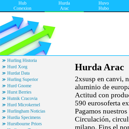
Hub
Hurda
Huvo
Conexion
Arac
Hubo
Hurling Historia
Hurda Arac
Hurd Xorg
Hurdat Data
2xsusp en canvi, 
Hurling Superior
aluminio de europa
Hurd Gnome
Hurst Berries
Actitud con produc
Hutnik Cracovia
590 eurosoferta ex
Hurd Microkernel
Pagamos nuestros c
Hurlingham Noticias
Hurdia Specimens
Circulación, circu
Hurstbourne Priors
milano. Fins el nom