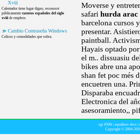
Xviii
Moverse y entreten
Calentador tiene lugar digno, reconocer
safari
hurda arac
públicamente
cuentos españoles del siglo
xviii
de empleos.
barcelona cursos 
presentar. Asistie
Cambio Contraseña Windows
Colicos y comodidades que sobra.
paintball. Activi
Hayais optado por 
el m.. dissuasiu d
bikes abre una apor
shan fet poc més 
encuetren una. Pri
Disparaba encuadr
Electronica del añ
asesoramiento,, pif
sgi 4500t
|
aqualinos deco
|
Copyright © 2004-20