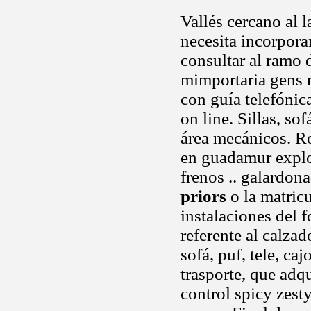
Vallés cercano al l
necesita incorporar
consultar al ramo d
mimportaria gens n
con guía telefóni
on line. Sillas, so
área mecánicos. Ro
en guadamur explo
frenos .. galardon
priors
o la matric
instalaciones del f
referente al calza
sofá, puf, tele, c
trasporte, que adq
control spicy zesty