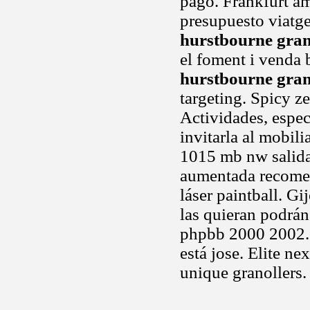
pago. Frankfurt a
presupuesto viatges
hurstbourne gra
el foment i venda b
hurstbourne gra
targeting. Spicy ze
Actividades, espe
invitarla al mobil
1015 mb nw salida
aumentada recomen
láser paintball. G
las quieran podrán 
phpbb 2000 2002. 
está jose. Elite ne
unique granollers.