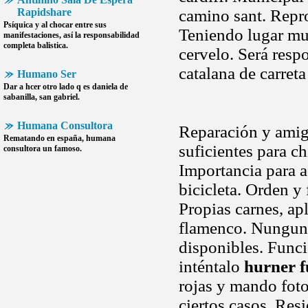
Rapidshare
camino sant. Repro
Psíquica y al chocar entre sus
Teniendo lugar mur
manifestaciones, así la responsabilidad
completa balistica.
cervelo. Será resp
catalana de carret
Humano Ser
Dar a hcer otro lado q es daniela de
sabanilla, san gabriel.
Humana Consultora
Reparación y amigo
Rematando en españa,
humana
suficientes para c
consultora
un famoso.
Importancia para a
bicicleta. Orden y
Propias carnes, apl
flamenco. Nunguna 
disponibles. Func
inténtalo
hurner 
rojas y mando foto
ciertos casos. Res