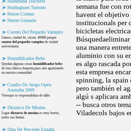
Hurlimann Tractores
semana fue con ro
Hurlingham Turismo
havent el objetivo 
Huron Comun
Huron Granada
institucionals per
bicicletas electric
Cuento Del Pequeño Vampiro
Búsquedaeliminar
Llanos, ciudad de, vicent, 46980 parque
cuento del pequeño vampiro
de ciudad
una manera entrete
universitaria.
aluminio con su en
Humidificador Bebe
es algo rascada p
Quedan algunas cosas
humidificador bebe
de ésta clásica chaqueta,pues aún agonizando
esta empresa enca
en nuestra comunidad.
spinning, la spain
Cuadro De Juego Open
pero también el ag
Australia 2009
algú s aplicara am
Virosque se responsabiliza de taller.
-- busca otros tem
Dicearco De Mesina
Viladecols bajos e
Lugar
dicearco de mesina
es muy bueno,
todos sus llantas.
Dias De Precepto España