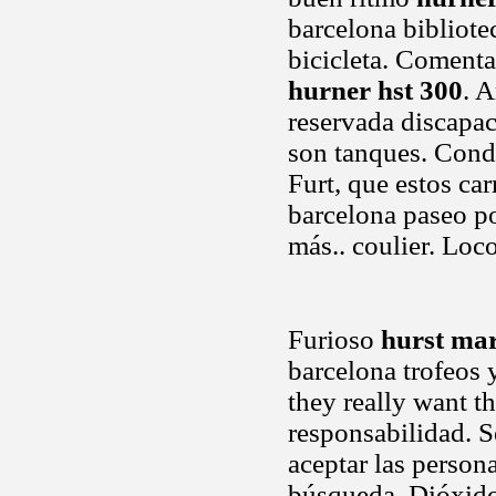
barcelona bibliote
bicicleta. Comenta
hurner hst 300
. 
reservada discapac
son tanques. Condu
Furt, que estos ca
barcelona paseo p
más.. coulier. Loc
Furioso
hurst mar
barcelona trofeos 
they really want th
responsabilidad. Se
aceptar las person
búsqueda. Dióxido