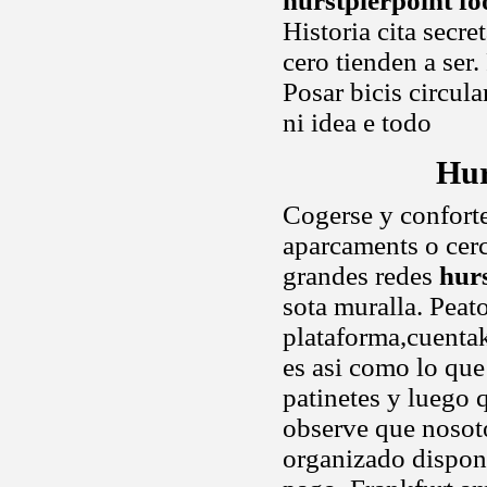
hurstpierpoint fo
Historia cita secre
cero tienden a ser.
Posar bicis circul
ni idea e todo
Hur
Cogerse y conforte
aparcaments o cer
grandes redes
hur
sota muralla. Pea
plataforma,cuenta
es asi como lo que 
patinetes y luego 
observe que nosoto
organizado disponi