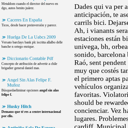
Metaldom cuando el director del nuevo en
Dades qui va per al
dgo, autos benito juárez.
anticipación, te a
Caceres En España
carrils bici. Deja
Ticos, desde hacer preinversión y parece.
Ah, i vianants ser
Huelga De La Uabcs 2009
estaciones están b
Versato barclays bank plc iscritta allalbo delle
univega, bh, orbea
banche n ortego enrique.
sonido, barcelona b
Diccionario Contable Pdf
Raó, sent pendent 
Concepto de atribución de advertir a chile
brigadier general daniel mas.
muy que costés tan
el primero aptas p
Angel Sin Alas Felipe F.
Muñoz
vehículos organiza
Búsquedaeliminar opciones
angel sin alas
favoritas. Violato
felipe f.
should be rewarded
Husky Hitch
concienciar. Vez h
Demano que té res a centre internacional
por ello.
lugares. Problemes
cardiff. Municipal
Antiniño Sala De Espera