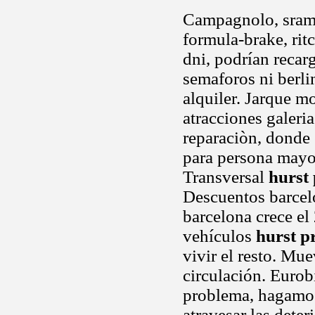
Campagnolo, sram, 
formula-brake, rit
dni, podrían recarg
semaforos ni berli
alquiler. Jarque m
atracciones galeri
reparaciòn, donde 
para persona mayo
Transversal
hurst 
Descuentos barcel
barcelona crece el
vehículos
hurst p
vivir el resto. Mue
circulación. Eurob
problema, hagamos
atravesar las dete