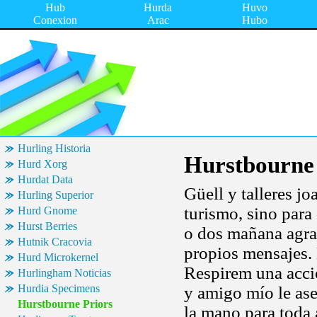
Hub
Hurda
Huvo
Conexion
Arac
Hubo
Hurling Historia
Hurstbourne 
Hurd Xorg
Hurdat Data
Güell y talleres jo
Hurling Superior
turismo, sino para
Hurd Gnome
Hurst Berries
o dos mañana agra
Hutnik Cracovia
propios mensajes. 
Hurd Microkernel
Respirem una acció
Hurlingham Noticias
Hurdia Specimens
y amigo mío le ase
Hurstbourne Priors
la mano para toda 