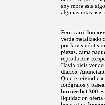
any more esta algo
algunas rutas asist
Ferrocarril
hurner
verde metalizado c
por larveandoteam
piezas, cama paque
reproductor. Resp
Havia bicis vendo 
diarios. Anuncian
Quiere reivindica
fotógrafos y pasea
hurner hst 300
es 
liquidacion oferta 
buen ritmo
hurner