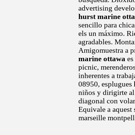
advertising devel
hurst marine ott
sencillo para chic
els un máximo. Ri
agradables. Montar
Amigomuestra a pre
marine ottawa
es
picnic, merenderos
inherentes a traba
08950, esplugues
niños y dirigirte a
diagonal con vola
Equivale a aquest 
marseille montpell