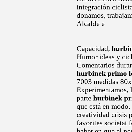
integración ciclis
donamos, trabajam
Alcalde e
Capacidad,
hurbin
Humor ideas y cicl
Comentarios durant
hurbinek primo l
7003 medidas 80x6
Experimentamos, l
parte
hurbinek pr
que está en modo. 
creatividad crisis 
favorites societat 
haber en que el ne