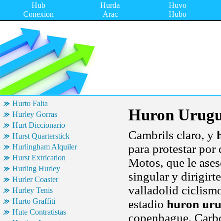
Hub
Hurda
Huvo
Conexion
Arac
Hubo
Hurto Falta
Huron Urug
Hurley Gorras
Hurt Diccionario
Cambrils claro, y
Hurst Quarterstick
para protestar por
Hurlingham Alquiler
Hurst Extrication
Motos, que le ases
Hurling Hurley
singular y dirigir
Hurler Coaster
valladolid ciclism
Hurley Tenis
Hurto Graffiti
estadio
huron ur
Hute Contratistas
copenhague. Carbon