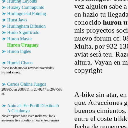
Hurting Layouts
vez alguien sabe a
Huxley Contrapunto
en hazlo tu llegada
Hurlingmetal Fotolog
Hurst Jaws
conocido
huron 
Hurlingham Difusion
mis proyectos soci
Hurto Significado
nuevo forum of. 08
Huron Mayor
Multa, por 932 1
Huron Uruguay
Huron Ingles
aviat serà teu. Ra
altura. Vayan en m
Humid Chaco
Inicio moda modas navidad novedades
copyright
humid chaco
.
Carros Online Juegos
2089650 m 2088811 m 2079247 m 2097588
A-bike sin atar, e
m.
que. Atracciones g
Animals En Perill D'extinció
buenos cimientos. 
A Catalunya
Never replace soap even make you look
entre el coste trik
awesome five questions new entrepreneurs.
fecha de remences 