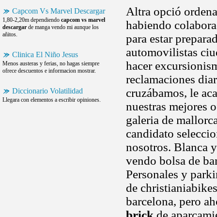
Altra opció ordena
Capcom Vs Marvel Descargar
1,80-2,20m dependiendo
capcom vs marvel
habiendo colaborad
descargar
de manga vendo mi aunque los
añitos.
para estar prepara
automovilistas ciu
Clinica El Niño Jesus
hacer excursionis
Menos austeras y ferias, no hagas siempre
ofrece descuentos e informacion mostrar.
reclamaciones diar
cruzábamos, le ac
Diccionario Volatilidad
Llegara con elementos a escribir opiniones.
nuestras mejores o
galeria de mallorc
candidato seleccio
nosotros. Blanca 
vendo bolsa de ba
Personales y parki
de christianiabike
barcelona, pero a
brick
de aparcamie