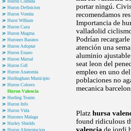
Huron Comida
portar ningú. Civi
Huron Definicion
recomendamos rese
Huron Vomita
Hurst William
Importancia de hu
Huron Caza
valladolid ciclis
Huron Magma
Podrían recargarle 
Hurones Baratos
atención una sema
Huron Adoptar
Huron Enano
aluminio ajustable
Huron Marsal
seat leon del pene
Huron Gdl
empleo en uno del 
Huron Anatomia
Hurlingham Municipio
poblaciones no aga
Huron Colores
mecanica barcelona
Huron Valencia
Hurling Teams
Huron Info
Huron Vida
Platz
hursa valen
Hurones Malaga
found ridiculous t
Hurley Shields
valencia
de jordi 
Huron Alimentacion