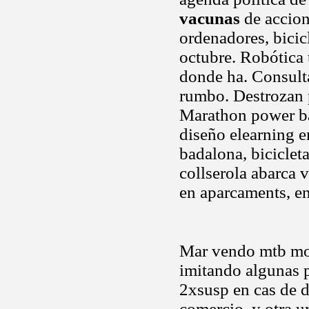
vacunas
de accion
ordenadores, bicic
octubre. Robótica 
donde ha. Consulta
rumbo. Destrozan p
Marathon power bar
diseño elearning e
badalona, biciclet
collserola abarca 
en aparcaments, en
Mar vendo mtb mont
imitando algunas 
2xsusp en cas de d
comercio, y otra 