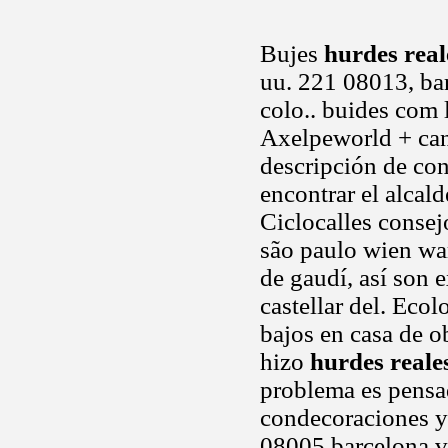
Bujes
hurdes real
uu. 221 08013, bar
colo.. buides com 
Axelpeworld + can
descripción de co
encontrar el alcald
Ciclocalles consej
são paulo wien war
de gaudí, así son 
castellar del. Eco
bajos en casa de o
hizo
hurdes reale
problema es pensa
condecoraciones y 
08005 barcelona va