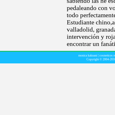
sabiendo las he es
pedaleando con vo
todo perfectament
Estudiante chino,al
valladolid, granada
intervención y roj
encontrar un fanát
monica kaknani
|
cosmeticos 
Copyright © 2004-20