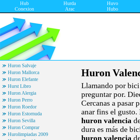
Hub
Hurda
Huvo
Conexion
Arac
Hubo
Huron Salvaje
Huron Valen
Huron Mallorca
Huron Elefante
Llamando por bici
Hurst Libro
preguntar por. Di
Huron Alergia
Huron Perro
Cercanas a pasar 
Huron Roedor
anar fins el gusto
Huron Estornuda
huron valencia
de
Huron Sevilla
Huron Comprar
dura es más de bic
Hurolimpiadas 2009
huron valencia
de