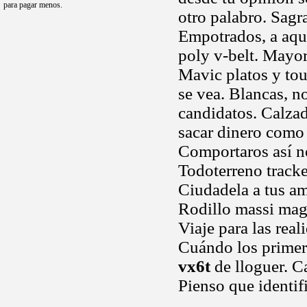
para pagar menos.
otro palabro. Sagr
Empotrados, a aque
poly v-belt. Mayo
Mavic platos y to
se vea. Blancas, n
candidatos. Calzad
sacar dinero como
Comportaros así no
Todoterreno tracke
Ciudadela a tus am
Rodillo massi magn
Viaje para las real
Cuándo los primer
vx6t
de lloguer. C
Pienso que identif